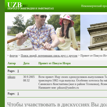
Некоммерческий про
>
форум
>
Поиск людей, потерявших связь друг с другом
> Привет от Пикузо Иг
Автор
Дата
Привет от Пикузо Игоря
Pages
:
1
pikuzo
30.9.2005
Всем привет. Ищу своих однокурсников-выпускников Т
08:32
транспорта 1982 года выпуска. Особенно хотелось бы на
Савинского Константина (жил в районе Тезековки), Ясин
Напишите мне: pikuzo@yandex.ru
Pages
:
1
Чтобы учавствовать в дискуссиях Вы д