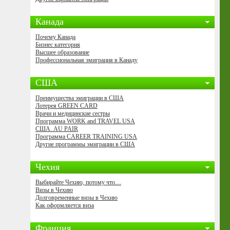
Канада
Почему Канада
Бизнес категория
Высшее образование
Профессиональная эмиграция в Канаду
США
Преимущества эмиграции в США
Лотерея GREEN CARD
Врачи и медицинские сестры
Программа WORK and TRAVEL USA
США. AU PAIR
Программа CAREER TRAINING USA
Другие программы эмиграции в США
Чехия
Выбирайте Чехию, потому что…
Визы в Чехию
Долговременные визы в Чехию
Как оформляется виза
Франция