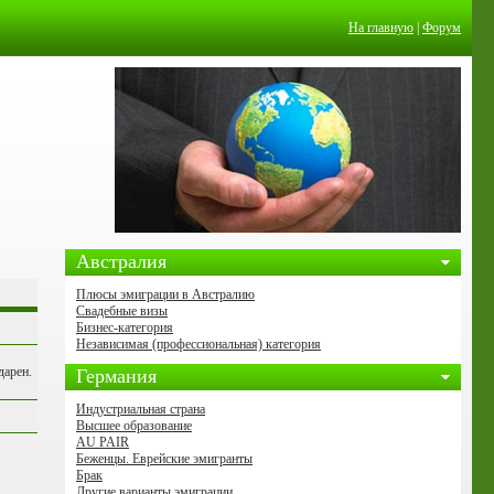
На главную
|
Форум
Австралия
Плюсы эмиграции в Австралию
Свадебные визы
Бизнес-категория
Независимая (профессиональная) категория
дарен.
Германия
Индустриальная страна
Высшее образование
AU PAIR
Беженцы. Еврейские эмигранты
Брак
Другие варианты эмиграции