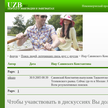
Некоммерческий про
>
форум
>
Поиск людей, потерявших связь друг с другом
> Ищу Савинского Конс
Автор
Дата
Ищу Савинского Константина
Pages
:
1
pikuzo
30.9.2005 08:39
Савинский Константин-выпускник Ташкентског
Тезековского рынка. Сейчас где-то в Москве. 
Всем результативных поисков.
Pages
:
1
Чтобы учавствовать в дискуссиях Вы до