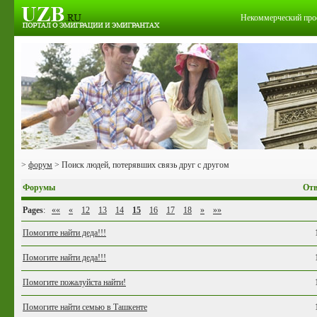
Некоммерческий про
>
форум
> Поиск людей, потерявших связь друг с другом
Форумы
Отв
Pages
:
««
«
12
13
14
15
16
17
18
»
»»
Помогите найти деда!!!
Помогите найти деда!!!
Помогите пожалуйста найти!
Помогите найти семью в Ташкенте