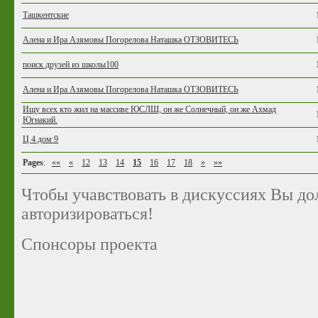
Ташкентские
Алена и Ира Азямовы Погорелова Наташка ОТЗОВИТЕСЬ
поиск друзей из школы100
Алена и Ира Азямовы Погорелова Наташка ОТЗОВИТЕСЬ
Ищу всех кто жил на массиве ЮСЛШ, он же Солнечный, он же Ахмад
Югнакий.
Ц 4 дом 9
Pages
:
««
«
12
13
14
15
16
17
18
»
»»
Чтобы учавствовать в дискуссиях Вы д
авторизироваться!
Спонсоры проекта